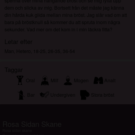
sperma över mina hängande bröst och se mig lyfta upp
dem och slicka av mig. Bortsett från det måste jag känna
din hårda kuk glida mellan mina bröst. Jag slår vad om att
bara på bröstknull så kommer du att spruta inom några
sekunder. Vad mer om det kom in i min läckra fitta?
Letar efter
Man, Hetero, 18-25, 26-35, 36-54
Taggar
Oral
Milf
Mogen
Analt
Bar
Undergiven
Stora bröst
Rosa Sidan Skane
Rosa sidan skane