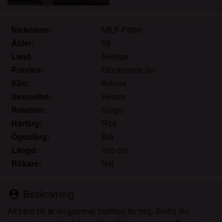
det.
Jag erkänner att rosasidan.org inkluderar
fantasiprofiler skapade och driftade av webbplatsen
Nickname:
MILF-Fittan
som kan kommunicera med mig i marknadsförings-
Ålder:
58
och andra syften.
Land:
Sverige
Jag erkänner att personer som visas på bilder på
Provins:
Stockholms län
landningssidan eller i fantasiprofiler kanske inte är
Kön:
Kvinna
faktiska medlemmar av rosasidan.org och att vissa
Sexualitet:
Hetero
data tillhandahålls endast för illustrativa syften.
Relation:
Singel
Jag erkänner att rosasidan.org inte undersöker
bakgrunden hos sina medlemmar och att
Hårfärg:
Röd
webbplatsen inte på annat sätt försöker verifiera
Ögonfärg:
Blå
riktigheten i uttalanden från sina medlemmar.
Längd:
165 cm
Rökare:
Nej
Beskrivning
person_pin
Att bära bh är en gammal tradition för mig. Smörj din