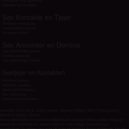
Rosasidan sex i goteborg
Svenska sex kontakte
Sex Kontakte en Tjejer
Sextjejer helsingborg
Sexkontakt sundsvall
Dominatrix bdsm
Sex Annonser en Domina
Sex advertenties sverige
Domina goteborg
Sex advertenties malmo
Sextjejer en Kontakten
Femdom bollnas
Sextjejer uppsala
Sexkontakt falkoping
Sex norrkoping
Sex annons norrbotten
rosasidan.org © 2012 - 2026
|
Abuse
|
Sitemap
|
Priser
|
FAQ
|
Privacy policy
|
Allmänna Villkor
|
Contact
Denna webbplats är en erotisk chattjänst och använder fiktiva profiler. Dessa är
endast för underhållning, fysiska möten är inte möjliga. Du betalar per
meddelande. Du måste vara över 18 år för att använda denna webbplats. För att