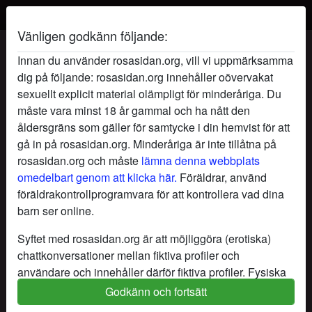
Vänligen godkänn följande:
MILF-Fittan's profil
Innan du använder rosasidan.org, vill vi uppmärksamma
dig på följande: rosasidan.org innehåller oövervakat
sexuellt explicit material olämpligt för minderåriga. Du
måste vara minst 18 år gammal och ha nått den
åldersgräns som gäller för samtycke i din hemvist för att
gå in på rosasidan.org. Minderåriga är inte tillåtna på
rosasidan.org och måste
lämna denna webbplats
omedelbart genom att klicka här.
Föräldrar, använd
föräldrakontrollprogramvara för att kontrollera vad dina
barn ser online.
Syftet med rosasidan.org är att möjliggöra (erotiska)
chattkonversationer mellan fiktiva profiler och
användare och innehåller därför fiktiva profiler. Fysiska
möten är inte möjliga med dessa fiktiva profiler. Riktiga
Godkänn och fortsätt
star
chat
Lägg till
Chatta nu
användare finns också på webbplatsen. För att skilja