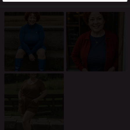
mellan dessa användare, besök
FAQ
.
Du intygar att följande fakta är korrekta:
Jag godkänner att denna webbplats får använda
cookies och liknande tekniker för analys- och
reklamändamål.
Jag är minst 18 år gammal och har nått
åldersgränsen för samtycke i min hemvist.
Jag kommer inte att distribuera något material från
rosasidan.org.
Jag kommer inte att tillåta minderåriga att få tillgång
till rosasidan.org eller något material som finns i
det.
Allt material jag ser eller laddar ner från
rosasidan.org är för min personliga användning och
jag kommer inte att visa det för en minderårig.
Jag kontaktades inte av leverantörerna av detta
material, och jag väljer frivilligt att se eller ladda ner