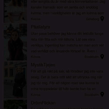
eller sorglös du är med våra konversationer. Jag
kanske framstår som en seriös och snobbig
kvinna, men i verkligheten är jag en kvinna som
location_on
har det roligare att lyssna på en rolig historia.
Kvinna
Göteborg
Om du ...
Påallafyra
Utan paus behöver jag känna din lekfulla tunga
reta min fitta och min klitoris. Låt oss vara
verkliga, ingenting kan matcha en man som vet
vad verkligt och ångande förspel är. Även i
location_on
början, om du är riktigt bra, kan jag direkt hälla
Kvinna
Stockholm
ut min...
MystikTjejen
För att gå rakt på sak, så försöker jag inte vara
sexig. Det är bara mitt sätt att uttrycka mig när
jag rör mig. För att någon man ska kunna ta
mina kroppsdelar till fullo borde han ha en
location_on
generös smak av mina läppar och behandla det
Kvinna
Stockholm
som...
DrömFlickan
En nybliven pensionerad kvinna hoppas kunna