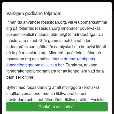
Vänligen godkänn följande:
radio_button_checked
radio_button_checked
Innan du använder rosasidan.org, vill vi uppmärksamma
dig på följande: rosasidan.org innehåller oövervakat
sexuellt explicit material olämpligt för minderåriga. Du
måste vara minst 18 år gammal och ha nått den
åldersgräns som gäller för samtycke i din hemvist för att
gå in på rosasidan.org. Minderåriga är inte tillåtna på
rosasidan.org och måste
lämna denna webbplats
omedelbart genom att klicka här.
Föräldrar, använd
föräldrakontrollprogramvara för att kontrollera vad dina
radio_button_checked
radio_button_checked
barn ser online.
Syftet med rosasidan.org är att möjliggöra (erotiska)
chattkonversationer mellan fiktiva profiler och
användare och innehåller därför fiktiva profiler. Fysiska
möten är inte möjliga med dessa fiktiva profiler. Riktiga
Godkänn och fortsätt
användare finns också på webbplatsen. För att skilja