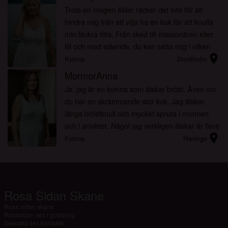
Trots en mogen ålder räcker det inte för att
hindra mig från att vilja ha en kuk för att knulla
min läckra fitta. Från sked till missionären eller
till och med stående, du kan sätta mig i vilken
location_on
position som helst. Min flexibilitet är fort...
Kvinna
Stockholm
MormorAnna
Ja, jag är en kvinna som älskar bröst. Även om
du har en skrämmande stor kuk. Jag älskar
långa bröstknull och mycket spruta i munnen
och i ansiktet. Något jag verkligen älskar är flera
location_on
sprut på rad i mitt ansikte och att du dominerar
Kvinna
Haninge
mig ...
Rosa Sidan Skane
Rosa sidan skane
Rosasidan sex i goteborg
Svenska sex kontakte