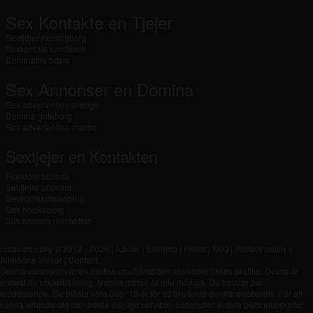
Sex Kontakte en Tjejer
Sextjejer helsingborg
Sexkontakt sundsvall
Dominatrix bdsm
Sex Annonser en Domina
Sex advertenties sverige
Domina goteborg
Sex advertenties malmo
Sextjejer en Kontakten
Femdom bollnas
Sextjejer uppsala
Sexkontakt falkoping
Sex norrkoping
Sex annons norrbotten
rosasidan.org © 2012 - 2026
|
Abuse
|
Sitemap
|
Priser
|
FAQ
|
Privacy policy
|
Allmänna Villkor
|
Contact
Denna webbplats är en erotisk chattjänst och använder fiktiva profiler. Dessa är
endast för underhållning, fysiska möten är inte möjliga. Du betalar per
meddelande. Du måste vara över 18 år för att använda denna webbplats. För att
kunna erbjuda dig den bästa möjliga servicen behandlar vi dina personuppgifter.