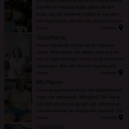
leta efter en lovande hobby, gärna vild och
busig. Jag har investerat mycket av mig själv i
mitt tidigare jobb, och den här gången kommer
location_on
jag att sätta mig själv först. Att jag saknade
Kvinna
Stockholm
mycket tid hit...
GladaHjärtat
Senast jag kände mig kär var för evigheter
sedan. Ända sedan min tidigare man dog har
jag inte tagit tillräckligt mod för att bli involverad i
dejting igen. Men allt eftersom dagarna gick
location_on
knackade verkligheten på mina sinnen och fick
Kvinna
Stockholm
mig att t...
MILFAgnes
Funderar galet på att ändra min singelstatus till
något mer spännande. Mitt hjärta? Min fitta är
helt redo att sära på sig igen och välkomna en
kuk som kommer att sträcka den maximalt. Vill
location_on
ha min fitta glaserad med spott eller helt enkelt
Kvinna
Södertälje
...
VildaHjärtat