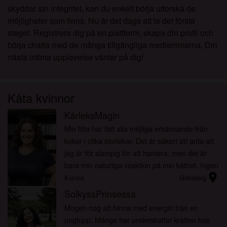
skyddar sin integritet, kan du enkelt börja utforska de
möjligheter som finns. Nu är det dags att ta det första
steget. Registrera dig på en plattform, skapa din profil och
börja chatta med de många tillgängliga medlemmarna. Din
nästa intima upplevelse väntar på dig!
Kåta kvinnor
KärleksMagin
Min fitta har fått alla möjliga erkännande från
kukar i olika storlekar. Det är säkert att anta att
jag är för slampig för att hantera, men det är
bara min naturliga reaktion på min kåthet. Ingen
location_on
kan hindra mig från att vilja bli knullad...
Kvinna
Göteborg
SolkyssPrinsessa
Mogen nog att hinna med energin från en
ungtupp. Många har underskattat kraften hos