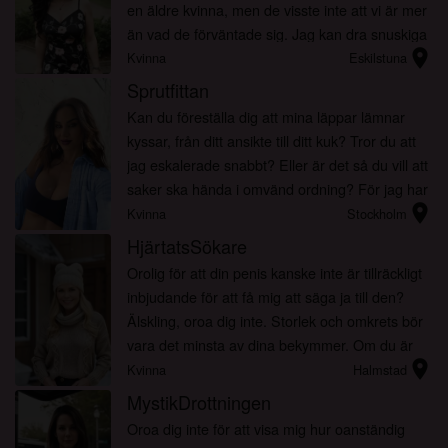
en äldre kvinna, men de visste inte att vi är mer
än vad de förväntade sig. Jag kan dra snuskiga
location_on
skämt och slå upp ett tält i dina byxor. Vi kan
Kvinna
Eskilstuna
utlösa en ...
Sprutfittan
Kan du föreställa dig att mina läppar lämnar
kyssar, från ditt ansikte till ditt kuk? Tror du att
jag eskalerade snabbt? Eller är det så du vill att
saker ska hända i omvänd ordning? För jag har
location_on
inget annat än en kåt mun samt min behövan...
Kvinna
Stockholm
HjärtatsSökare
Orolig för att din penis kanske inte är tillräckligt
inbjudande för att få mig att säga ja till den?
Älskling, oroa dig inte. Storlek och omkrets bör
vara det minsta av dina bekymmer. Om du är
location_on
den typen av man som vet hur man smeker min
Kvinna
Halmstad
krop...
MystikDrottningen
Oroa dig inte för att visa mig hur oanständig