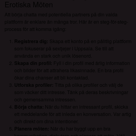
Erotiska Möten
Att börja chatta med potentiella partners på din valda
plattform är enklare än många tror. Här är en steg-för-steg-
process för att komma igång:
Registrera dig:
Skapa ett konto på en pålitlig plattform
som fokuserar på sextjejer i Uppsala. Se till att
använda en stark och unik lösenord.
Skapa din profil:
Fyll i din profil med ärlig information
och bilder för att attrahera likasinnade. En bra profil
ökar dina chanser att bli kontaktad.
Utforska profiler:
Titta på olika profiler och välj de
som väcker ditt intresse. Tänk på deras beskrivningar
och gemensamma intressen.
Börja chatta:
När du hittar en intressant profil, skicka
ett meddelande för att inleda en konversation. Var artig
och direkt om dina intentioner.
Planera möten:
När du har byggt upp en bra
kommunikation, diskutera och planera ett möte. Välj