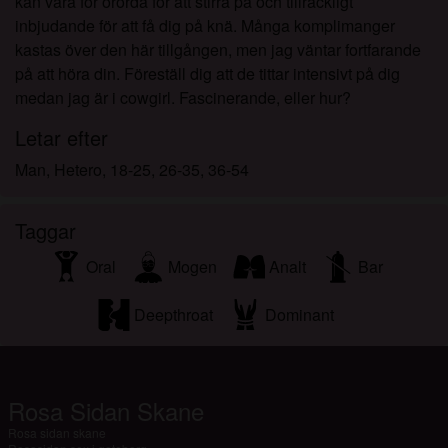
kan vara för orörda för att stirra på och tillräckligt
inbjudande för att få dig på knä. Många komplimanger
kastas över den här tillgången, men jag väntar fortfarande
på att höra din. Föreställ dig att de tittar intensivt på dig
medan jag är i cowgirl. Fascinerande, eller hur?
Letar efter
Man, Hetero, 18-25, 26-35, 36-54
Taggar
Oral
Mogen
Analt
Bar
Deepthroat
Dominant
Rosa Sidan Skane
Rosa sidan skane