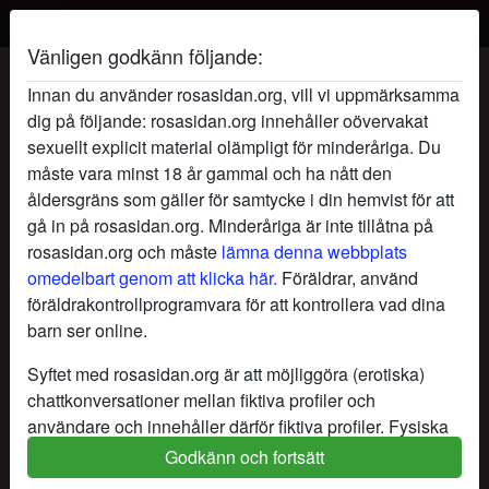
Vänligen godkänn följande:
KärleksFé's profil
Innan du använder rosasidan.org, vill vi uppmärksamma
dig på följande: rosasidan.org innehåller oövervakat
sexuellt explicit material olämpligt för minderåriga. Du
måste vara minst 18 år gammal och ha nått den
åldersgräns som gäller för samtycke i din hemvist för att
gå in på rosasidan.org. Minderåriga är inte tillåtna på
rosasidan.org och måste
lämna denna webbplats
omedelbart genom att klicka här.
Föräldrar, använd
föräldrakontrollprogramvara för att kontrollera vad dina
barn ser online.
Syftet med rosasidan.org är att möjliggöra (erotiska)
chattkonversationer mellan fiktiva profiler och
användare och innehåller därför fiktiva profiler. Fysiska
möten är inte möjliga med dessa fiktiva profiler. Riktiga
Godkänn och fortsätt
star
chat
Lägg till
Chatta nu
användare finns också på webbplatsen. För att skilja