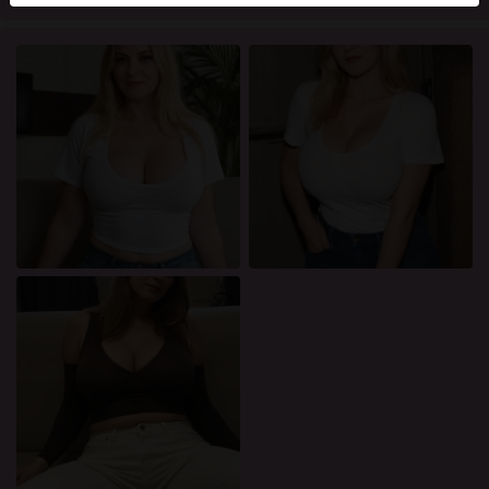
mellan dessa användare, besök
FAQ
.
Du intygar att följande fakta är korrekta:
Jag godkänner att denna webbplats får använda
cookies och liknande tekniker för analys- och
reklamändamål.
Jag är minst 18 år gammal och har nått
åldersgränsen för samtycke i min hemvist.
Jag kommer inte att distribuera något material från
rosasidan.org.
Jag kommer inte att tillåta minderåriga att få tillgång
till rosasidan.org eller något material som finns i
det.
Allt material jag ser eller laddar ner från
rosasidan.org är för min personliga användning och
jag kommer inte att visa det för en minderårig.
Jag kontaktades inte av leverantörerna av detta
material, och jag väljer frivilligt att se eller ladda ner