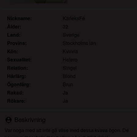
det.
Jag erkänner att rosasidan.org inkluderar
fantasiprofiler skapade och driftade av webbplatsen
Nickname:
KärleksFé
som kan kommunicera med mig i marknadsförings-
Ålder:
32
och andra syften.
Land:
Sverige
Jag erkänner att personer som visas på bilder på
Provins:
Stockholms län
landningssidan eller i fantasiprofiler kanske inte är
Kön:
Kvinna
faktiska medlemmar av rosasidan.org och att vissa
Sexualitet:
Hetero
data tillhandahålls endast för illustrativa syften.
Relation:
Singel
Jag erkänner att rosasidan.org inte undersöker
bakgrunden hos sina medlemmar och att
Hårfärg:
Blond
webbplatsen inte på annat sätt försöker verifiera
Ögonfärg:
Brun
riktigheten i uttalanden från sina medlemmar.
Rakad:
Ja
Rökare:
Ja
Beskrivning
person_pin
Var noga med att inte gå vilse med dessa kvava ögon. De