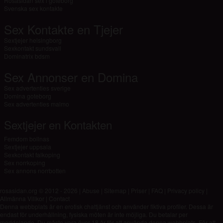
Rosasidan sex i goteborg
Svenska sex kontakte
Sex Kontakte en Tjejer
Sextjejer helsingborg
Sexkontakt sundsvall
Dominatrix bdsm
Sex Annonser en Domina
Sex advertenties sverige
Domina goteborg
Sex advertenties malmo
Sextjejer en Kontakten
Femdom bollnas
Sextjejer uppsala
Sexkontakt falkoping
Sex norrkoping
Sex annons norrbotten
rosasidan.org © 2012 - 2026
|
Abuse
|
Sitemap
|
Priser
|
FAQ
|
Privacy policy
|
Allmänna Villkor
|
Contact
Denna webbplats är en erotisk chattjänst och använder fiktiva profiler. Dessa är
endast för underhållning, fysiska möten är inte möjliga. Du betalar per
meddelande. Du måste vara över 18 år för att använda denna webbplats. För att