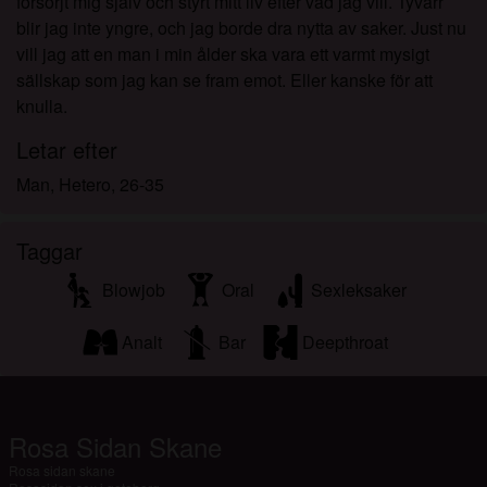
försörjt mig själv och styrt mitt liv efter vad jag vill. Tyvärr
blir jag inte yngre, och jag borde dra nytta av saker. Just nu
vill jag att en man i min ålder ska vara ett varmt mysigt
sällskap som jag kan se fram emot. Eller kanske för att
knulla.
Letar efter
Man, Hetero, 26-35
Taggar
Blowjob
Oral
Sexleksaker
Analt
Bar
Deepthroat
Rosa Sidan Skane
Rosa sidan skane