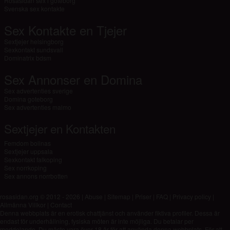
Rosasidan sex i goteborg
Svenska sex kontakte
Sex Kontakte en Tjejer
Sextjejer helsingborg
Sexkontakt sundsvall
Dominatrix bdsm
Sex Annonser en Domina
Sex advertenties sverige
Domina goteborg
Sex advertenties malmo
Sextjejer en Kontakten
Femdom bollnas
Sextjejer uppsala
Sexkontakt falkoping
Sex norrkoping
Sex annons norrbotten
rosasidan.org © 2012 - 2026
|
Abuse
|
Sitemap
|
Priser
|
FAQ
|
Privacy policy
|
Allmänna Villkor
|
Contact
Denna webbplats är en erotisk chattjänst och använder fiktiva profiler. Dessa är
endast för underhållning, fysiska möten är inte möjliga. Du betalar per
meddelande. Du måste vara över 18 år för att använda denna webbplats. För att