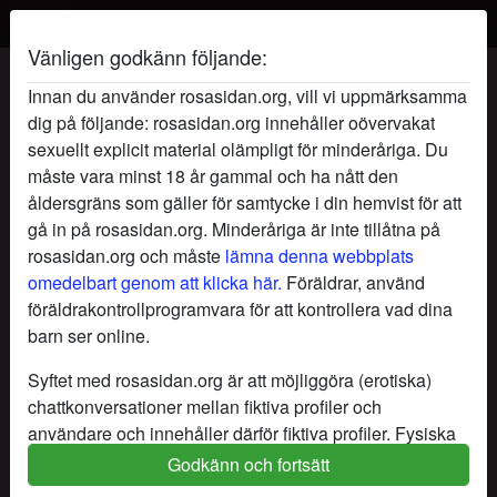
Vänligen godkänn följande:
KärleksVäktare's profil
Innan du använder rosasidan.org, vill vi uppmärksamma
dig på följande: rosasidan.org innehåller oövervakat
sexuellt explicit material olämpligt för minderåriga. Du
måste vara minst 18 år gammal och ha nått den
åldersgräns som gäller för samtycke i din hemvist för att
gå in på rosasidan.org. Minderåriga är inte tillåtna på
rosasidan.org och måste
lämna denna webbplats
omedelbart genom att klicka här.
Föräldrar, använd
föräldrakontrollprogramvara för att kontrollera vad dina
barn ser online.
Syftet med rosasidan.org är att möjliggöra (erotiska)
chattkonversationer mellan fiktiva profiler och
användare och innehåller därför fiktiva profiler. Fysiska
möten är inte möjliga med dessa fiktiva profiler. Riktiga
Godkänn och fortsätt
star
chat
Lägg till
Chatta nu
användare finns också på webbplatsen. För att skilja