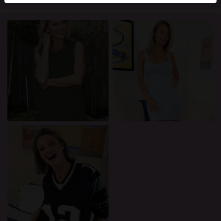
mellan dessa användare, besök
FAQ
.
Du intygar att följande fakta är korrekta:
Jag godkänner att denna webbplats får använda
cookies och liknande tekniker för analys- och
reklamändamål.
Jag är minst 18 år gammal och har nått
åldersgränsen för samtycke i min hemvist.
Jag kommer inte att distribuera något material från
rosasidan.org.
Jag kommer inte att tillåta minderåriga att få tillgång
till rosasidan.org eller något material som finns i
det.
Allt material jag ser eller laddar ner från
rosasidan.org är för min personliga användning och
jag kommer inte att visa det för en minderårig.
Jag kontaktades inte av leverantörerna av detta
material, och jag väljer frivilligt att se eller ladda ner