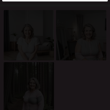
mellan dessa användare, besök
FAQ
.
Du intygar att följande fakta är korrekta:
Jag godkänner att denna webbplats får använda
cookies och liknande tekniker för analys- och
reklamändamål.
Jag är minst 18 år gammal och har nått
åldersgränsen för samtycke i min hemvist.
Jag kommer inte att distribuera något material från
rosasidan.org.
Jag kommer inte att tillåta minderåriga att få tillgång
till rosasidan.org eller något material som finns i
det.
Allt material jag ser eller laddar ner från
rosasidan.org är för min personliga användning och
jag kommer inte att visa det för en minderårig.
Jag kontaktades inte av leverantörerna av detta
material, och jag väljer frivilligt att se eller ladda ner