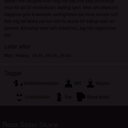
sedan min tidigare man dog har jag inte tagit tillräckligt
mod för att bli involverad i dejting igen. Men allt eftersom
dagarna gick knackade verkligheten på mina sinnen och
fick mig att tänka på hur mitt liv skulle bli tråkigt utan en
partner. Allvarligt eller helt enkelt kul, jag har inget emot
det.
Letar efter
Man, Hetero, 18-25, 26-35, 36-54
Taggar
Webbkameralsex
Milf
Mogen
Underkläder
Bar
Stora bröst
Rosa Sidan Skane