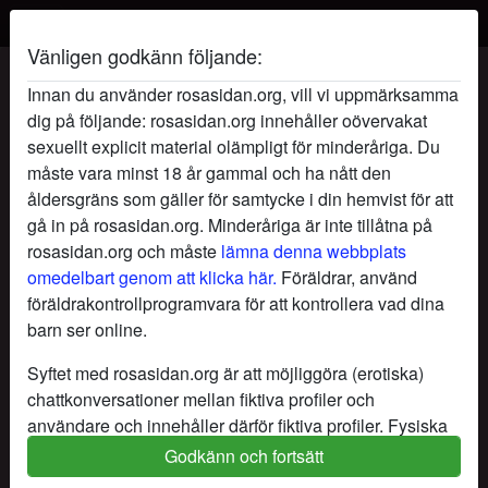
Vänligen godkänn följande:
GladaHjärtat's profil
Innan du använder rosasidan.org, vill vi uppmärksamma
dig på följande: rosasidan.org innehåller oövervakat
sexuellt explicit material olämpligt för minderåriga. Du
måste vara minst 18 år gammal och ha nått den
åldersgräns som gäller för samtycke i din hemvist för att
gå in på rosasidan.org. Minderåriga är inte tillåtna på
rosasidan.org och måste
lämna denna webbplats
omedelbart genom att klicka här.
Föräldrar, använd
föräldrakontrollprogramvara för att kontrollera vad dina
barn ser online.
Syftet med rosasidan.org är att möjliggöra (erotiska)
chattkonversationer mellan fiktiva profiler och
användare och innehåller därför fiktiva profiler. Fysiska
möten är inte möjliga med dessa fiktiva profiler. Riktiga
Godkänn och fortsätt
star
chat
Lägg till
Chatta nu
användare finns också på webbplatsen. För att skilja